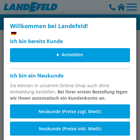
Willkommen bei Landefeld!
Waschgeräte & Waschgerätezubehör
Ich bin bereits Kunde
Artikelgruppe
Anmelden
Sicherheits-Waschpistolen /
Kühlmittel-Spülpistolen, 40 bar
Ich bin ein Neukunde
Sie können in unserem Online-Shop auch ohne
Anmeldung bestellen.
Bei Ihrer ersten Bestellung legen
wir Ihnen automatisch ein Kundenkonto an.
Neukunde (Preise zzgl. MwSt)
Neukunde (Preise inkl. MwSt)