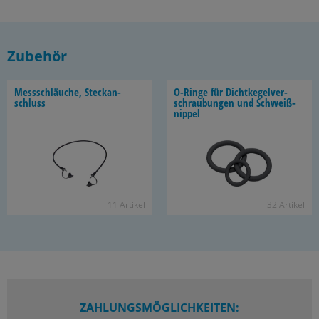
Zubehör
Mess­schläu­che, Steck­an­
O-​Ringe für Dicht­ke­gel­ver­
schluss
schrau­bun­gen und Schweiß­
nip­pel
11 Ar­ti­kel
32 Ar­ti­kel
ZAHLUNGSMÖGLICHKEITEN: