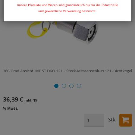
Unsere Produkte und Waren sind grundsätzlich nur für die industrielle
und gewerbliche Verwendung bestimmt.
360-Grad Ansicht: ME ST DKO 12 L - Steck-Messanschluss 12 L-Dichtkegel
36,39 €
inkl. 19
% MwSt.
Stk.