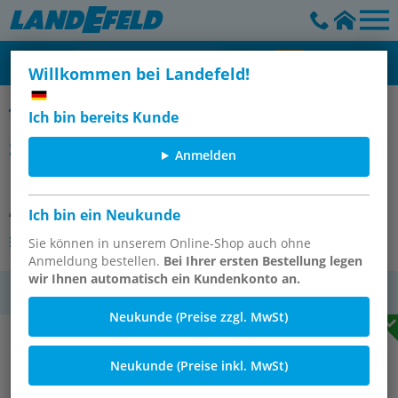
Willkommen bei Landefeld!
Messanschlüsse mit Hydraulik-Dichtkegel, Steckanschluss
Ich bin bereits Kunde
Steck-Messanschluss 12 L-
Anmelden
Dichtkegel
Artikelnummer:
ME ST DKO 12 L
Ich bin ein Neukunde
Andere Varianten des Artikels
Sie können in unserem Online-Shop auch ohne
Anmeldung bestellen.
Bei Ihrer ersten Bestellung legen
wir Ihnen automatisch ein Kundenkonto an.
MwSt.
Neukunde (Preise zzgl. MwSt)
Neukunde (Preise inkl. MwSt)