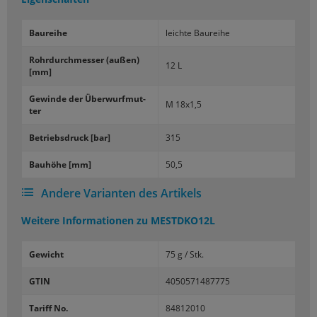
Bau­rei­he
leich­te Bau­rei­he
Rohr­durch­mes­ser (außen)
12 L
[mm]
Ge­win­de der Über­wurf­mut­
M 18x1,5
ter
Be­triebs­druck [bar]
315
Bau­hö­he [mm]
50,5
Andere Varianten des Artikels
Weitere Informationen zu
MESTDKO12L
Gewicht
75 g / Stk.
GTIN
4050571487775
Tariff No.
84812010