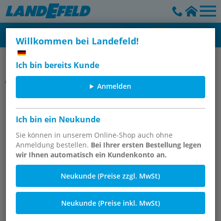
Willkommen bei Landefeld!
Messanschlüsse M 16x2, M 16x1,5 & Steckanschluss
Ich bin bereits Kunde
Artikelgruppe
Anmelden
Messanschlüsse mit Hydraulik-
Dichtkegel, Steckanschluss
Ich bin ein Neukunde
Sie können in unserem Online-Shop auch ohne
Anmeldung bestellen.
Bei Ihrer ersten Bestellung legen
wir Ihnen automatisch ein Kundenkonto an.
Neukunde (Preise zzgl. MwSt)
Neukunde (Preise inkl. MwSt)