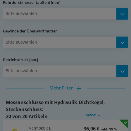
Rohrdurchmesser (außen) [mm]
Messschlauches mechanisch geöffnet. Somit ist die
Verbindung zum Medium hergestellt.
Bitte auswählen
Dokumente:
Katalogseite Atlas 9 (Seite 680)
Gewinde der Überwurfmutter
(PDF)
Bitte auswählen
Betriebsdruck [bar]
Bitte auswählen
Mehr Filter
Messanschlüsse mit Hydraulik-Dichtkegel,
Steckanschluss:
MwSt.
20 von 20 Artikeln
36,96 €
ME ST DKO 6 L
inkl. 19 %