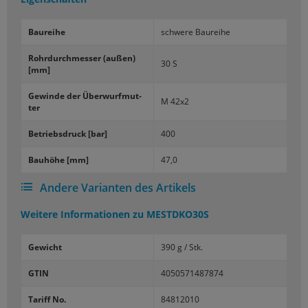
Bau­rei­he
schwe­re Bau­rei­he
Rohr­durch­mes­ser (außen)
30 S
[mm]
Ge­win­de der Über­wurf­mut­
M 42x2
ter
Be­triebs­druck [bar]
400
Bau­hö­he [mm]
47,0
Andere Varianten des Artikels
Weitere Informationen zu
MESTDKO30S
Gewicht
390 g / Stk.
GTIN
4050571487874
Tariff No.
84812010