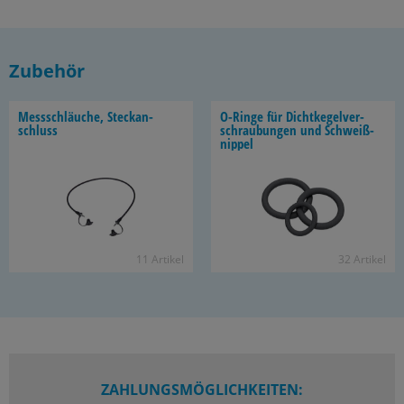
Zubehör
Mess­schläu­che, Steck­an­
O-​Ringe für Dicht­ke­gel­ver­
schluss
schrau­bun­gen und Schweiß­
nip­pel
11 Ar­ti­kel
32 Ar­ti­kel
ZAHLUNGSMÖGLICHKEITEN: