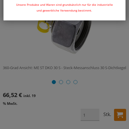
Unsere Produkte und Waren sind grundsätzlich nur für die industrielle
und gewerbliche Verwendung bestimmt.
360-Grad Ansicht: ME ST DKO 30 S - Steck-Messanschluss 30 S-Dichtkegel
66,52 €
inkl. 19
% MwSt.
Stk.