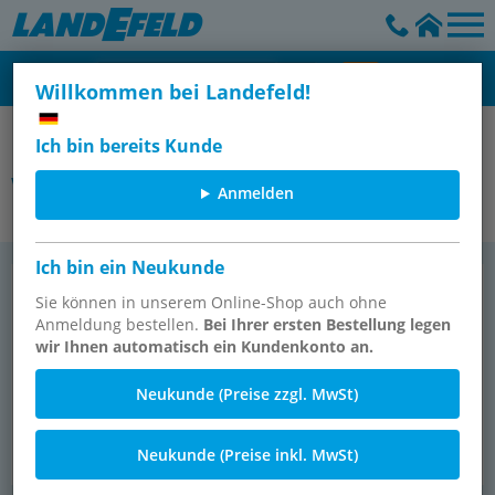
Willkommen bei Landefeld!
Ich bin bereits Kunde
weitere Originalteile
Anmelden
Ich bin ein Neukunde
ACE
Loc­ti­te
Sie können in unserem Online-Shop auch ohne
Anmeldung bestellen.
Bei Ihrer ersten Bestellung legen
wir Ihnen automatisch ein Kundenkonto an.
Neukunde (Preise zzgl. MwSt)
Neukunde (Preise inkl. MwSt)
471 Ar­ti­kel
326 Ar­ti­kel