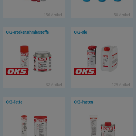
156 Ar­ti­kel
50 Ar­ti­kel
OKS-​Trockenschmierstoffe
OKS-​Öle
32 Ar­ti­kel
129 Ar­ti­kel
OKS-​Fette
OKS-​Pasten