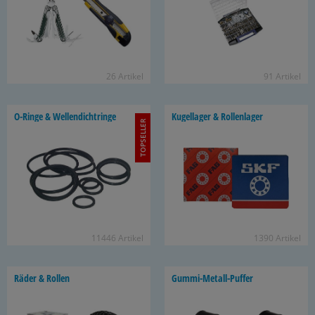
26 Ar­ti­kel
91 Ar­ti­kel
O-​Ringe & Wel­len­dicht­rin­ge
Ku­gel­la­ger & Rol­len­la­ger
TOPSELLER
11446 Ar­ti­kel
1390 Ar­ti­kel
Räder & Rol­len
Gummi-​Metall-Puffer