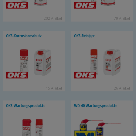
202 Ar­ti­kel
79 Ar­ti­kel
OKS-​Korrosionsschutz
OKS-​Reiniger
15 Ar­ti­kel
26 Ar­ti­kel
OKS-​Wartungsprodukte
WD-40 War­tungs­pro­duk­te