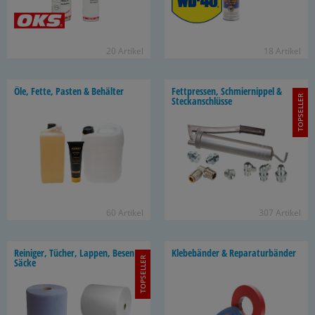
20 Ar­ti­kel
18 Ar­ti­kel
Öle, Fette, Pas­ten & Be­häl­ter
Fett­pres­sen, Schmier­nip­pel &
TOPSELLER
Steck­an­schlüs­se
60 Ar­ti­kel
307 Ar­ti­kel
Rei­ni­ger, Tü­cher, Lap­pen, Besen &
Kle­be­bän­der & Re­pa­ra­tur­bän­der
TOPSELLER
Säcke