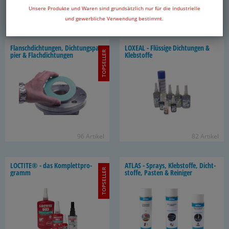
Unsere Produkte und Waren sind grundsätzlich nur für die industrielle
20 Ar­ti­kel
413 Ar­ti­kel
und gewerbliche Verwendung bestimmt.
Flansch­dich­tun­gen, Dich­tungs­pa­
LO­XE­AL - Flüs­si­ge Dich­tun­gen &
TOPSELLER
pier & Flach­dich­tun­gen
Kleb­stof­fe
96 Ar­ti­kel
82 Ar­ti­kel
LOC­TI­TE® - das Kom­plett­pro­
ATLAS - Sprays, Kleb­stof­fe, Dicht­
TOPSELLER
gramm
stof­fe, Pas­ten & Rei­ni­ger