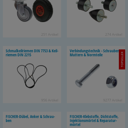
251 Ar­ti­kel
274 Ar­ti­kel
Schmal­keil­rie­men DIN 7753 & Keil­
Ver­bin­dungs­tech­nik - Schrau­ben,
TOPSELLER
rie­men DIN 2215
Mut­tern & Norm­tei­le
956 Ar­ti­kel
9277 Ar­ti­kel
FISCHER-​Dübel, Anker & Schrau­
FISCHER-​Klebstoffe, Dicht­stof­fe,
ben
In­jek­ti­ons­mör­tel & Re­pa­ra­tur­
mör­tel