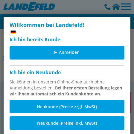
Willkommen bei Landefeld!
Ich bin bereits Kunde
Industriebedarf (Dichtungen,
Anmelden
Schmiermittel, Wälzlager, Riemen,
Klebstoffe, Normteile & andere)
Ich bin ein Neukunde
Sie können in unserem Online-Shop auch ohne
Anmeldung bestellen.
Bei Ihrer ersten Bestellung legen
Dicht­bän­der & Dich­tungs­flachs
Dicht­rin­ge, Schutz­kap­pen &
wir Ihnen automatisch ein Kundenkonto an.
TOPSELLER
TOPSELLER
Schutz­stop­fen
Neukunde (Preise zzgl. MwSt)
Neukunde (Preise inkl. MwSt)