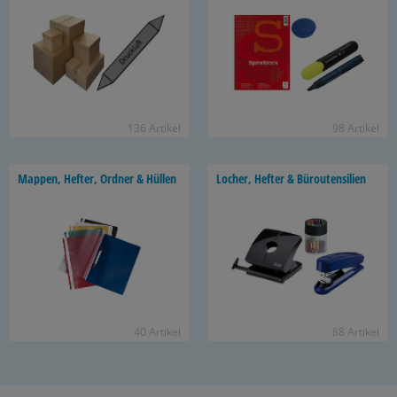
136 Ar­ti­kel
98 Ar­ti­kel
Map­pen, Hef­ter, Ord­ner & Hül­len
Lo­cher, Hef­ter & Bü­ro­uten­si­li­en
40 Ar­ti­kel
88 Ar­ti­kel