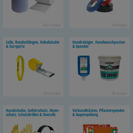
107 Ar­ti­kel
79 Ar­ti­kel
Seile, Rund­sch­lin­gen, He­be­bän­der
Hand­rei­ni­ger, Hand­wasch­pas­ten
& Zurr­gur­te
& Spen­der
183 Ar­ti­kel
28 Ar­ti­kel
Hand­schu­he, Ge­hör­schutz, Atem­
Ver­band­käs­ten, Pflas­ter­spen­der
schutz, Schutz­bril­len & Over­alls
& Au­gen­spü­lung