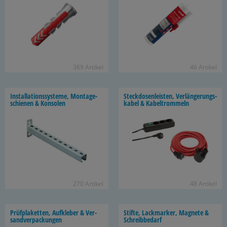
369 Ar­ti­kel
46 Ar­ti­kel
In­stal­la­ti­ons­sys­te­me, Mon­ta­ge­
Steck­do­sen­leis­ten, Ver­län­ge­rungs­
schie­nen & Kon­so­len
ka­bel & Ka­bel­trom­meln
270 Ar­ti­kel
48 Ar­ti­kel
Prüf­pla­ket­ten, Auf­kle­ber & Ver­
Stif­te, Lack­mar­ker, Ma­gne­te &
sand­ver­pa­ckun­gen
Schreib­be­darf