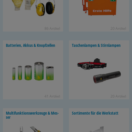
86 Ar­ti­kel
20 Ar­ti­kel
Bat­te­rien, Akkus & Knopf­zel­len
Ta­schen­lam­pen & Stirn­lam­pen
41 Ar­ti­kel
20 Ar­ti­kel
Mul­ti­funk­ti­ons­werk­zeu­ge & Mes­
Sor­ti­men­te für die Werk­statt
ser